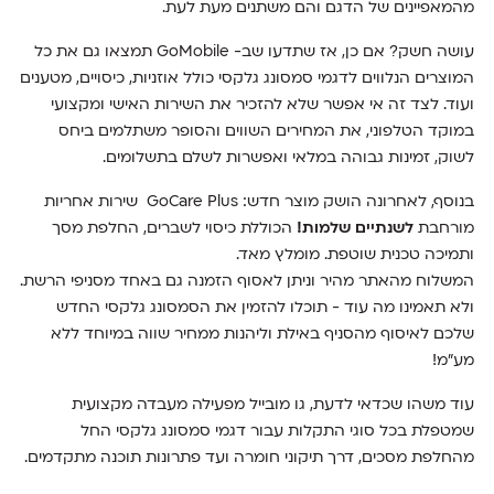
מהמאפיינים של הדגם והם משתנים מעת לעת.
עושה חשק? אם כן, אז שתדעו שב- GoMobile תמצאו גם את כל
המוצרים הנלווים לדגמי סמסונג גלקסי כולל אוזניות, כיסויים, מטענים
ועוד. לצד זה אי אפשר שלא להזכיר את השירות האישי ומקצועי
במוקד הטלפוני, את המחירים השווים והסופר משתלמים ביחס
לשוק, זמינות גבוהה במלאי ואפשרות לשלם בתשלומים.
בנוסף, לאחרונה הושק מוצר חדש:
GoCare Plus
שירות אחריות
מורחבת
לשנתיים שלמות!
הכוללת כיסוי לשברים, החלפת מסך
ותמיכה טכנית שוטפת. מומלץ מאד.
המשלוח מהאתר מהיר וניתן לאסוף הזמנה גם באחד מסניפי הרשת.
ולא תאמינו מה עוד - תוכלו להזמין את הסמסונג גלקסי החדש
שלכם לאיסוף מהסניף באילת וליהנות ממחיר שווה במיוחד ללא
מע"מ!
עוד משהו שכדאי לדעת, גו מובייל מפעילה מעבדה מקצועית
שמטפלת בכל סוגי התקלות עבור דגמי סמסונג גלקסי החל
מהחלפת מסכים, דרך תיקוני חומרה ועד פתרונות תוכנה מתקדמים.