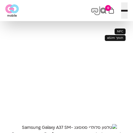
0
פתח תפריט
NFC
תומך eSim