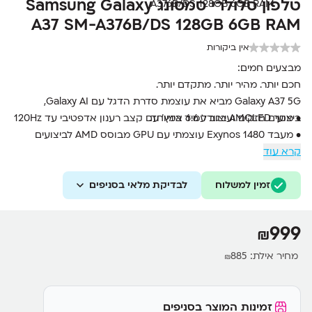
טלפון סלולרי סמסונג Samsung Galaxy
A37 SM-A376B/DS 128GB 6GB RAM
אין ביקורות
מבצעים חמים:
חכם יותר. מהיר יותר. מתקדם יותר.
Galaxy A37 5G מביא את עוצמת סדרת הדגל עם Galaxy AI,
• מסך AMOLED בגודל 6.6 אינץ’ עם קצב רענון אדפטיבי עד 120Hz
ביצועים חזקים ועיצוב עמיד במיוחד.
• מעבד Exynos 1480 עוצמתי עם GPU מבוסס AMD לביצועים
קרא עוד
גרפיים מתקדמים
• מערך צילום משולש 50MP עם OIS וצילום וידאו 4K
• זיכרון עבודה 6GB RAM ואחסון 128GB מהיר מסוג UFS 3.1
זמין למשלוח
לבדיקת מלאי בסניפים
• סוללה גדולה 5000mAh עם טעינה מהירה 45W
• תמיכה ב-Galaxy AI כולל תרגום בזמן אמת ועריכת תמונות חכמה
999
₪
מחיר אילת:
885
₪
זמינות המוצר בסניפים