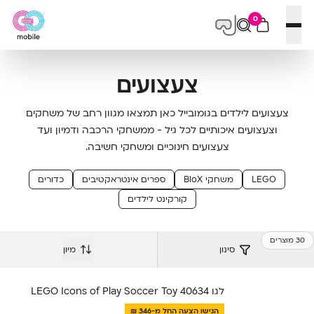
0
פתח תפריט
צעצועים
צעצועים לילדים בגומובייל כאן תמצאו מגוון רחב של משחקים
וצעצועים איכותיים לכל גיל - ממשחקי הרכבה ודמיון ועד
צעצועים חינוכיים ומשחקי חשיבה.
LEGO
משחקי BloX
ספרים אינטראקטיבים
כדורים
קורקינט לילדים
30 מוצרים
סינון
מיון
לגו LEGO Icons of Play Soccer Toy 40634
הגישו הצעה החל מ-346 ₪