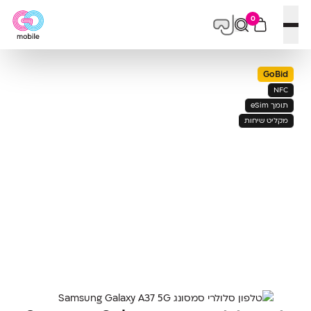
0
פתח תפריט
GoBid
NFC
תומך eSim
מקליט שיחות