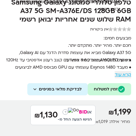
טלפון סלולרי סמסונג Samsung Galaxy
A37 5G SM-A376E/DS 128GB 6GB
RAM שלוש שנים אחריות יבואן רשמי
אין ביקורות
מבצעים חמים:
חכם יותר. מהיר יותר. מתקדם יותר.
Galaxy A37 5G מביא את עוצמת סדרת הדגל עם Galaxy AI,
• מסך AMOLED בגודל 6.6 אינץ’ עם קצב רענון אדפטיבי עד 120Hz
ביצועים חזקים ועיצוב עמיד במיוחד.
• מעבד Exynos 1480 עוצמתי עם GPU מבוסס AMD לביצועים
קרא עוד
גרפיים מתקדמים
• מערך צילום משולש 50MP עם OIS וצילום וידאו 4K
• זיכרון עבודה 6GB RAM ואחסון 128GB מהיר מסוג UFS 3.1
זמין למשלוח
לבדיקת מלאי בסניפים
• סוללה גדולה 5000mAh עם טעינה מהירה 45W
• תמיכה ב-Galaxy AI כולל תרגום בזמן אמת ועריכת תמונות חכמה
1,199
₪
או
BID
1,130
?
₪
הגישו הצעה החל מ-
מחיר אילת:
1,019
₪