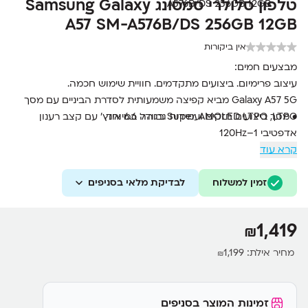
טלפון סלולרי סמסונג Samsung Galaxy
A57 SM-A576B/DS 256GB 12GB
אין ביקורות
מבצעים חמים:
עיצוב פרימיום. ביצועים מתקדמים. חוויית שימוש חכמה.
Galaxy A57 5G מביא קפיצה משמעותית לסדרת הביניים עם מסך
LTPO, ביצועים חזקים ועמידות גבוהה במיוחד.
• מסך Super AMOLED LTPO בגודל 6.6 אינץ’ עם קצב רענון
אדפטיבי 1–120Hz
קרא עוד
• מעבד Exynos 1680 (4nm) עם GPU מבוסס AMD לביצועים
גרפיים מתקדמים
זמין למשלוח
• מערך צילום משולש 50MP עם OIS וצילום וידאו 4K@60fps
לבדיקת מלאי בסניפים
• זיכרון 12GB RAM ואחסון 256GB מהיר מסוג UFS 3.1
• סוללה 5000mAh עם טעינה מהירה 45W
1,419
₪
• מבנה אלומיניום יוקרתי עם עמידות IP67 וזכוכית Gorilla Glass
Victus+
מחיר אילת:
1,199
₪
זמינות המוצר בסניפים