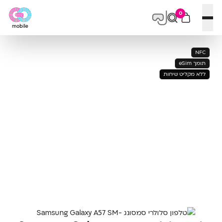
0
פתח תפריט
NFC
תומך eSim
ללא מקליט שיחות