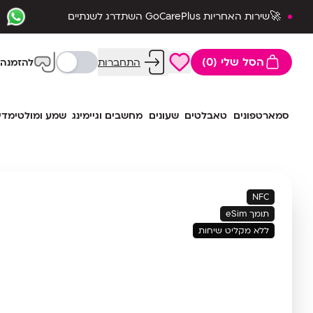
🚀שירות האחריות GoCarePlus השתדרג לשנתיים
שלמות🛡️
הסל שלי (0)
התחברות
להזמנה 
סמארטפונים
טאבלטים
שעונים
מחשבים וגיימינג
שמע ומולטימדי
NFC
תומך eSim
ללא מקליט שיחות