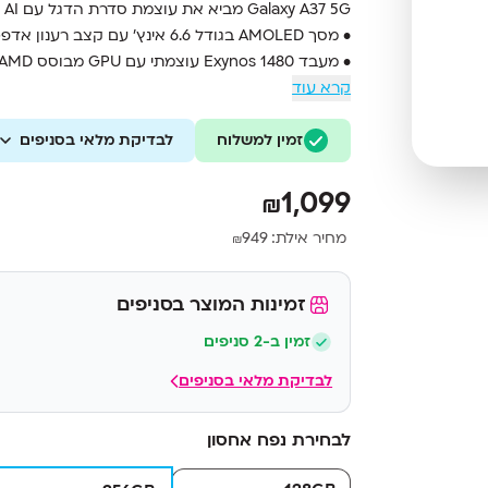
Galaxy A37 5G מביא את עוצמת סדרת הדגל עם Galaxy AI, ביצועים חזקים ועיצוב עמיד במיוחד.
• מסך AMOLED בגודל 6.6 אינץ’ עם קצב רענון אדפטיבי עד 120Hz
• מעבד Exynos 1480 עוצמתי עם GPU מבוסס AMD לביצועים גרפיים מתקדמים
קרא עוד
• מערך צילום משולש 50MP עם OIS וצילום וידאו 4K
• זיכרון עבודה 8GB RAM ואחסון 256GB מהיר מסוג UFS 3.1
• סוללה גדולה 5000mAh עם טעינה מהירה 45W
זמין למשלוח
לבדיקת מלאי בסניפים
• תמיכה ב-Galaxy AI כולל תרגום בזמן אמת ועריכת תמונות חכמה
1,099
₪
מחיר אילת:
949
₪
זמינות המוצר בסניפים
זמין ב-2 סניפים
לבדיקת מלאי בסניפים
לבחירת נפח אחסון