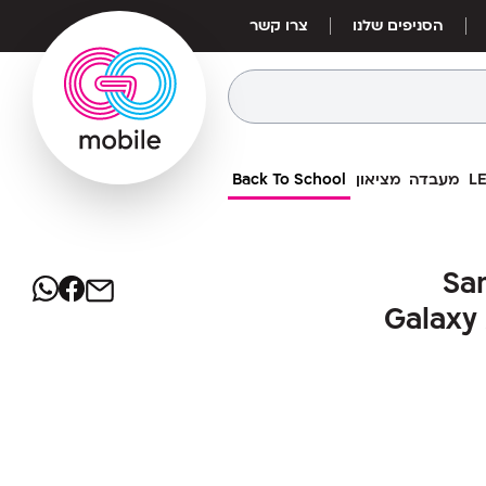
הסניפים שלנו
צרו קשר
מעבדה
מציאון
Back To School
1,099
₪
סמסונג Samsung Galaxy
ג Samsung
מחיר אילת:
949
A37 SM-A
₪
Galaxy