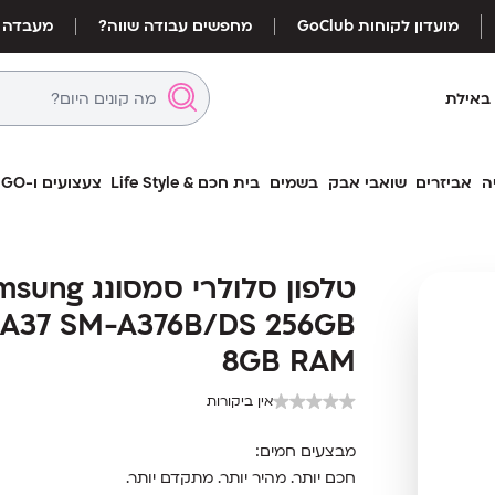
מועדון לקוחות GoClub
מחפשים עבודה שווה?
מעבדה
באילת
ה
אביזרים
שואבי אבק
בשמים
בית חכם & Life Style
צעצועים ו-LEGO
טלפון סלולרי 
טלפון סלולרי סמסונ
376B/DS 256GB 8GB RAM
 A37 SM-A376B/DS 256GB
8GB RAM
אין ביקורות
מבצעים חמים:
חכם יותר. מהיר יותר. מתקדם יותר.