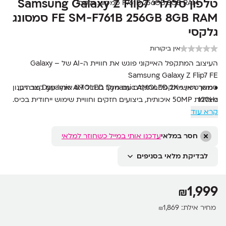
טלפון סלולרי Samsung Galaxy Z Flip7
FE SM-F761B 256GB 8GB RAM סמסונג
גלקסי
אין ביקורות
העיצוב המתקפל האייקוני פוגש את חוויית ה-AI של Galaxy –
Samsung Galaxy Z Flip7 FE
סמארטפון מתקפל מתקדם עם מסך Dynamic AMOLED מרהיב,
• מסך ראשי Dynamic AMOLED 2X בגודל 6.7 אינץ' עם קצב רענון
120Hz
מצלמת 50MP איכותית, ביצועים חזקים וחוויית שימוש ייחודית בכיס.
קרא עוד
• מסך חיצוני Super AMOLED בגודל 3.4 אינץ' לצפייה והתראות
ללא פתיחת המכשיר
חסר במלאי
עדכנו אותי במייל כשחוזר למלאי
• מצלמה ראשית 50MP ומצלמה רחבה במיוחד 12MP לצילום
איכותי ומפורט
לבדיקת מלאי בסניפים
• מעבד Exynos 2400 בעל 8 ליבות לביצועים מהירים וחלקים
• זיכרון עבודה 8GB RAM ואחסון פנימי 256GB
• עמידות למים ואבק בתקן IP48 ועיצוב מתקפל קל וקומפקטי
1,999
₪
מחיר אילת:
1,869
₪