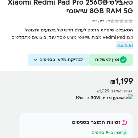
טאבלט Xiaomi Redmi Pad Pro 256GB
8GB RAM 5G שיאומי
אין ביקורות
הטאבלט שיסחף אתכם לעולם חדש של ביצועים ותצוגה!
Redmi Pad 12.1 מבית שיאומי מציע מסך ענק, ביצועים מתקדמים
קרא עוד
וסוללה עוצמתית. מושלם לצפייה, עבודה ולמידה, עם עיצוב יוקרתי
ודקיק.
זמין למשלוח
לבדיקת מלאי בסניפים
• מסך IPS LCD בגודל 12.1 אינץ' עם קצב רענון 120Hz וחוויית Dolby
Vision
• מעבד Snapdragon 7s Gen 2 עוצמתי ומערכת HyperOS
1,199
₪
המתקדמת
• מצלמת 8MP קדמית ואחורית לשיחות וידאו ותמונות חדות
מחיר אילת:
1,029
₪
• 4 רמקולים סטריאופוניים עם Dolby Atmos לאיכות שמע יוצאת
טען מהיר 30W ב- 19₪
דופן
• סוללת 10,000mAh ליום עבודה שלם עם טעינה מהירה 33W
• עיצוב מתכתי אלגנטי עם תמיכה בעט מגע (Stylus)
זמינות המוצר בסניפים
זמין ב-9 סניפים