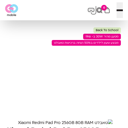
0
פתח תפריט
Back To School
מטען מהיר 30W ב- 19₪
מבצע שעון לילדים ב50% הנחה ברכישת טאבלט