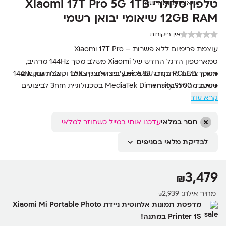
טלפון סלולרי Xiaomi 17T Pro 5G 1TB
12GB RAM שיאומי יבואן רשמי
אין ביקורות
עוצמת פרימיום ללא פשרות – Xiaomi 17T Pro
סמארטפון הדגל החדש של Xiaomi משלב מסך 144Hz מרהיב,
• מסך POLED בגודל 6.83 אינץ’ ברזולוציית 1.5K וקצב רענון 144Hz
מערך צילום מתקדם עם Leica, ביצועים קיצוניים וסוללת ענק עם
טעינה מהירה במיוחד.
• מעבד MediaTek Dimensity 9500 בטכנולוגיית 3nm לביצועים
קרא עוד
מתקדמים
• מערך צילום Leica משולש 50MP + 50MP + 12MP עם OIS וזום
אופטי 5x
חסר במלאי
עדכנו אותי במייל כשחוזר למלאי
• זיכרון עבודה 12GB RAM ואחסון מהיר 1TB UFS 4.1
לבדיקת מלאי בסניפים
• סוללת 7000mAh עם טעינת HyperCharge 100W וטעינה
אלחוטית 50W
• עמידות IP68 וזכוכית Gorilla Glass 7i להגנה מקסימלית
3,479
₪
מחיר אילת:
2,939
₪
מדפסת תמונות אלחוטית ניידת Xiaomi Mi Portable Photo
Printer 1S במתנה!