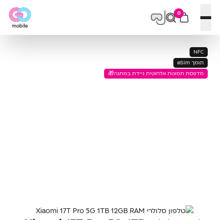
0
פתח תפריט
NFC
תומך eSim
מדפסת תמונות אלחוטית ניידת במתנה🎁