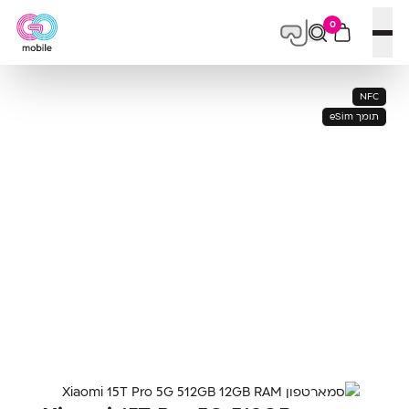
0
פתח תפריט
NFC
תומך eSim