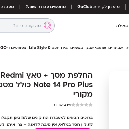
מועדון לקוחות GoClub
מחפשים עבודה שווה?
מעבדה
באילת
ה
אביזרים
שואבי אבק
בשמים
בית חכם & Life Style
צעצועים ו-LEGO
החלפת מסך + טא
החלפת מסך + טא
Note 14 Pro Plus 
Note 14 Pro Plus 
מקורי
מקורי
אין ביקורות
ברוכים הבאים למעבדת התיקונים שלנו! כאן תקבלו ש
לתיקון חסר במלאי, אין סיבה לדאגה – צרו איתנו ק