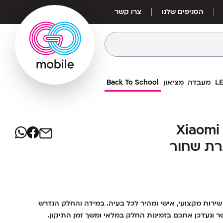
הסניפים שלנו
צרו קשר
מעבדה
מציאון
Back To School
340
₪
ץ Xiaomi Redmi
ץ Xiaomi Redmi
מחיר אילת:
339
כולל מסגרת שחור
₪
כולל מסגרת שחור
ירות מקצועי, אישי ומהיר לכל בעיה. במידה והחלק הנדרש
שר ונעדכן אתכם בזמינות החלק במלאי ומשך זמן התיקון.