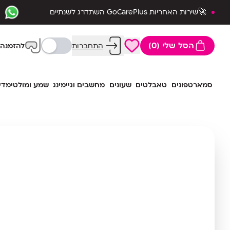
🚀שירות האחריות GoCarePlus השתדרג לשנתיים
שלמות🛡️
הסל שלי (0)
התחברות
להזמנה 
סמארטפונים
טאבלטים
שעונים
מחשבים וגיימינג
שמע ומולטימדי