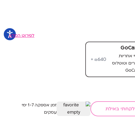
לפירוט המלא
GoCa
שי אחריות
640+
₪
ים וטוטלוס
GoCa
זמן אספקה 1-7 ימי
לקחתי באילת
עסקים