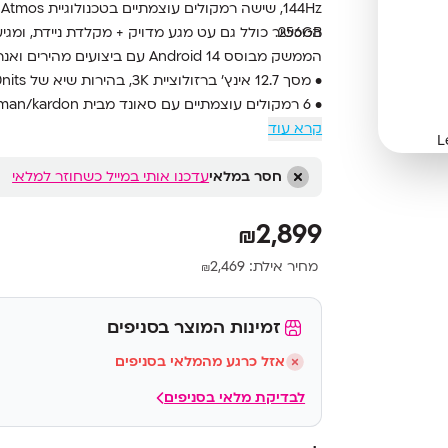
256GB.
המכשיר כולל גם עט מגע מדויק + מקלדת ניידת, ומגיע 
הממשק מבוסס Android 14 עם ביצועים מהירים ואנרגיה שמחזיקה לאורך זמן בזכות סוללת 10,200mAh.
• מסך 12.7 אינץ’ ברזולוציית 3K, בהירות שיא של 900nits וקצב רענון 144Hz
• 6 רמקולים עוצמתיים עם סאונד מבית harman/kardon ותמיכה ב-Dolby Atmos
• מעבד Snapdragon 8 Gen 3 לביצועים מתקדמים
קרא עוד
• זיכרון 16GB RAM LPDDR5x ואחסון 256GB UFS 4.0
חסר במלאי
• כולל עט מגע ומקלדת מקורית של Lenovo
עדכנו אותי במייל כשחוזר למלאי
• סוללת 10,200mAh לשימוש יומיומי ממושך
• חיבור USB-C עם תמיכה בהטענה מהירה ויציאת מסך
2,899
₪
• חיישן טביעת אצבע בכפתור ההפעלה
מחיר אילת:
2,469
₪
• עמידות לאבק והתזות – תקן IP53
זמינות המוצר בסניפים
אזל כרגע מהמלאי בסניפים
לבדיקת מלאי בסניפים