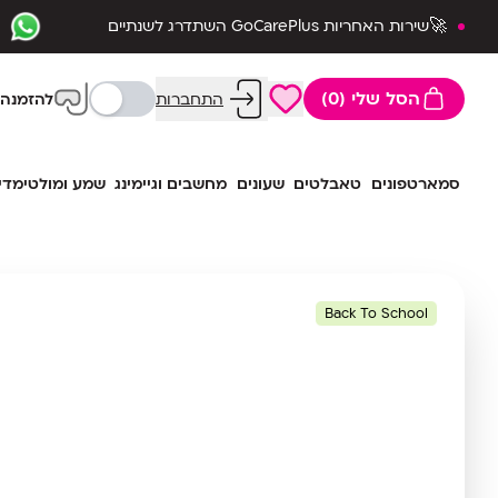
🚀שירות האחריות GoCarePlus השתדרג לשנתיים
שלמות🛡️
הסל שלי (0)
התחברות
להזמנה 
סמארטפונים
טאבלטים
שעונים
מחשבים וגיימינג
שמע ומולטימדי
Back To School