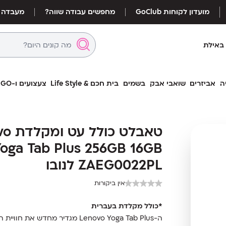
מועדון לקוחות GoClub
מחפשים עבודה שווה?
מעבדה
באילת
ה
אביזרים
שואבי אבק
בשמים
בית חכם & Life Style
צעצועים ו-LEGO
טאבלט
טאבלט כ
 256GB 16GB ZAEG0022PL
Yoga Tab Plus 256GB 16GB
לנובו
ZAEG0022PL לנובו
אין ביקורות
*כולל מקלדת בעברית