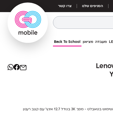
הסניפים שלנו
צרו קשר
מעבדה
מציאון
Back To School
2,899
₪
 כולל עט ומקלדת Lenovo Yoga
ולל עט ומקלדת Lenovo
מחיר אילת:
2,469
Tab Plus
₪
ה-Lenovo Yoga Tab Plus מגדיר מחדש את חוויית השימוש בטאבלט - מסך 3K בגודל 12.7 אינץ' עם קצב רענון