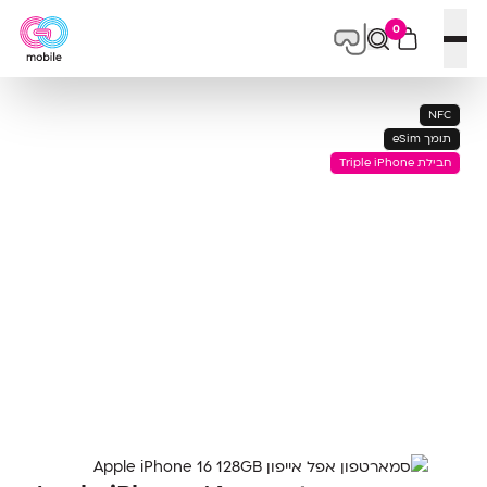
0
פתח תפריט
NFC
תומך eSim
חבילת Triple iPhone