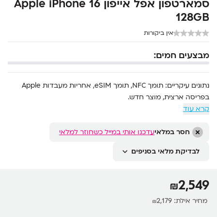
סמארטפון אפל אייפון Apple iPhone 16
128GB
אין ביקורות
מבצעים חמים:
נתונים עיקריים: תומך
NFC
, תומך eSIM, אחריות מעבדות Apple
בפריסה ארצית, מוצר חדש.
קרא עוד
הערכה כוללת: כבל טעינה, מדריך הפעלה, תעודת אחריות.
• מסך Super Retina
OLED
XDR
בגודל של 6.1 אינץ’ עם רזולוציה
של 1179×2556 פיקסלים
חסר במלאי
עדכנו אותי במייל כשחוזר למלאי
• מעבד Apple A18 (3 nm)
לבדיקת מלאי בסניפים
• מערך צילום ראשי של 2 מצלמות (48MP ו-12MP)
• מצלמת סלפי של 12MP
• טעינה של עד 50% תוך 30 דקות ותמיכת טעינה אלחוטית עד 25W
2,549
₪
מחיר אילת:
2,179
₪