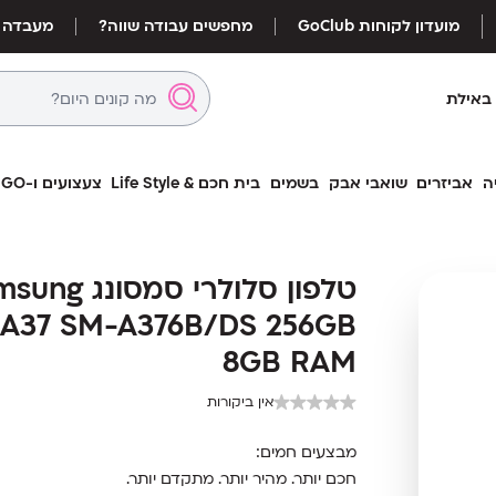
מועדון לקוחות GoClub
מחפשים עבודה שווה?
מעבדה
באילת
ה
אביזרים
שואבי אבק
בשמים
בית חכם & Life Style
צעצועים ו-LEGO
טלפון סלולרי 
טלפון סלולרי סמסונ
376B/DS 256GB 8GB RAM
 A37 SM-A376B/DS 256GB
8GB RAM
אין ביקורות
מבצעים חמים:
חכם יותר. מהיר יותר. מתקדם יותר.