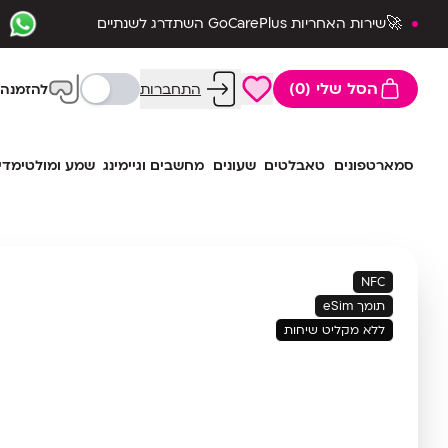
🚀שירות האחריות GoCarePlus השתדרג לשנתיים
שלמות🛡️
הסל שלי (0)
התחברות
להזמנה 
סמארטפונים
טאבלטים
שעונים
מחשבים וגיימינג
שמע ומולטימדי
NFC
תומך eSim
ללא מקליט שיחות