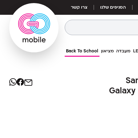
הסניפים שלנו
צרו קשר
מעבדה
מציאון
Back To School
1,099
₪
סמסונג Samsung Galaxy
ג Samsung
מחיר אילת:
949
A37 SM-A
₪
Galaxy