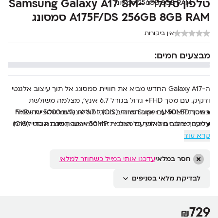
טלפון סלולרי Samsung Galaxy A17 SM-
A175F/DS 256GB 8GB RAM סמסונג
אין ביקורות
מבצעים חמים:
ה-Galaxy A17 החדש מביא את חוויית סמסונג אל תוך עיצוב אלגנטי
ודקיק. עם מסך FHD+ גדול בגודל ‎6.7‎ אינץ’, מצלמה משולשת
• מסך Super AMOLED מרהיב בגודל ‎6.7‎ אינץ’ וברזולוציית ‎FHD+‎
באיכות ‎50MP‎ עם ייצוב תמונה (OIS), וסוללת ‎5000mAh‎ שתשמור
• מערך צילום משולש עם מצלמת ‎50MP‎ וייצוב תמונה אופטי (OIS)
עליכם מחוברים לאורך כל היום – זהו סמארטפון שנבנה כדי לשרת
קרא עוד
• מצלמת סלפי ‎13MP‎ באיכות גבוהה לצילומי דיוקן טבעיים
אתכם בעבודה, בלימודים ובזמן הפנוי.
• מעבד שמונה ליבות עוצמתי לשימוש יומיומי חלק
• זיכרון עבודה ‎8GB RAM‎ ואחסון פנימי ‎256GB‎ עם הרחבה עד ‎2TB‎
חסר במלאי
עדכנו אותי במייל כשחוזר למלאי
• סוללה חזקה ‎5000mAh‎ עם טעינה מהירה ב-USB-C
לבדיקת מלאי בסניפים
• תמיכה ב-NFC, Bluetooth 5.3 ו-Wi-Fi Dual Band
• עיצוב דק במיוחד בעובי ‎7.5‎ מ"מ בלבד
729
₪