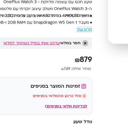
שעון חכם עם עוצמה מדויקת - OnePlus Watch 3
• מסך AMOLED בגודל 1.32 אינץ’ עם זכוכית 2.5D ורזולוציה חדה של 466x466 פיקסלים
בריאות מקיפות - כל מה שאתה צריך, על פרק כף היד.
• מעבד Snapdragon W5 Gen 1 עם 2GB RAM ו-32GB אחסון פנימי
קרא עוד
• מערכת הפעלה Wear OS + RTOS עם תמיכה ב-Google Assistant, Maps, Wallet ועוד
• מעקב בריאות מלא: חמצן בדם, דופק, שינה, נשימה, ס
חסר במלאי
• עמידות גבוהה למים ואבק בתקן IP68 ו-5ATM – מתאים לשחייה
עדכנו אותי במייל כשחוזר למלאי
• תמיכה ב-Bluetooth Calling, NFC לתשלומים, GPS מלא עם 5 מערכות מיקום
879
₪
מחיר אילת:
749
₪
זמינות המוצר בסניפים
אזל כרגע מהמלאי בסניפים
לבדיקת מלאי בסניפים
גודל שעון