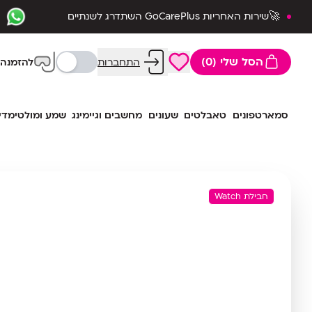
🚀שירות האחריות GoCarePlus השתדרג לשנתיים
שלמות🛡️
הסל שלי (0)
התחברות
להזמנה 
סמארטפונים
טאבלטים
שעונים
מחשבים וגיימינג
שמע ומולטימדי
חבילת Watch