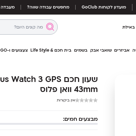
מועדון לקוחות GoClub
מחפשים עבודה שווה?
מעבדה
באילת
ה
אביזרים
שואבי אבק
בשמים
בית חכם & Life Style
צעצועים ו-LEGO
שעון חכם  Watch 3 GPS
שעון חכם  Watch 3 GPS
43mm וואן פלוס
43mm וואן פלוס
אין ביקורות
מבצעים חמים: