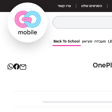
הסניפים שלנו
צרו קשר
מעבדה
מציאון
Back To School
879
₪
OnePlus
OnePlus
מחיר אילת:
749
₪