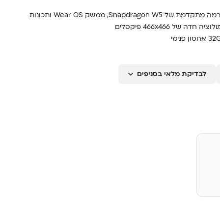
ה-OnePlus Watch 3 משלב עיצוב יוקרתי עם פלטפורמה מתקדמת של Snapdragon W5, ממשק Wear OS ותכונות
יכון לנחירות, מחזור ועוד
לבדיקת מלאי בסניפים