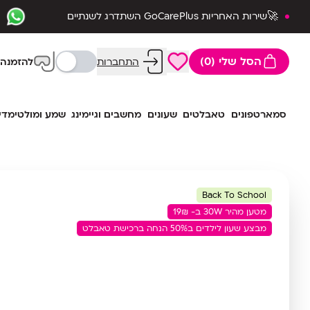
🚀שירות האחריות GoCarePlus השתדרג לשנתיים
שלמות🛡️
הסל שלי (0)
התחברות
להזמנה 
סמארטפונים
טאבלטים
שעונים
מחשבים וגיימינג
שמע ומולטימדי
Back To School
מטען מהיר 30W ב- 19₪
מבצע שעון לילדים ב50% הנחה ברכישת טאבלט