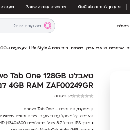
מועדון לקוחות GoClub
מחפשים עבודה שווה?
מעבדה
באילת
ה
אביזרים
שואבי אבק
בשמים
בית חכם & Life Style
צעצועים ו-LEGO
טאבלט  One 128GB 4GB
טאבלט o Tab One 128GB
RAM ZAF00249GR לנובו
4GB RAM ZAF00249GR לנובו
אין ביקורות
קומפקטי, נוח וחכם – Lenovo Tab One
טאבלט קל משקל עם ביצועים יציבים וחוויית שימוש יו
• מסך IPS בגודל 8.7 אינץ’ ברזולוציית HD (1340x800)
• מעבד MediaTek Helio G85 לביצועים יציבים