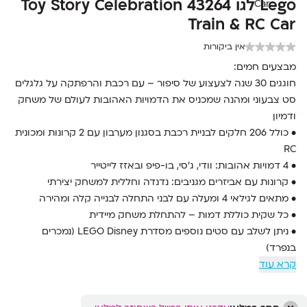
Lego לגו 43264 Toy Story Celebration
Train & RC Car
אין ביקורות
מבצעים חמים:
חוגגים 30 שנה לצעצוע של סיפור – עם רכבת והרפתקה על גלגלים
סט צבעוני ומהנה שמכניס את הדמויות האהובות לעולם של משחק
ודמיון
• כולל 206 חלקים לבניית רכבת בסגנון מערבון עם 2 קרונות ומכונית
RC
• 4 דמויות אהובות: וודי, ג’סי, בו-פיפ ובאזז לייטייר
• קרונות עם אביזרים מגניבים: נדנדה וחללית למשחק יצירתי
• מתאים לגילאי 4 ומעלה עם לבני התחלה לבנייה קלה ומהירה
• כל שקית כוללת דמות – להתחלת משחק מיידית
• ניתן לשלב עם סטים נוספים מסדרת LEGO Disney (נמכרים
בנפרד)
קרא עוד