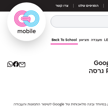
הסניפים שלנו
צרו קשר
מעבדה
מציאון
Back To School
1,729
₪
ולרי גוגל פיקסל Google Pixel
י גוגל פיקסל Google
מחיר אילת:
1,469
₪
Pixel 10a 256GB 8GB RAM גרסה
סמארטפון חכם עם מצלמה מצוינת, מסך OLED חלק במיוחד ובינה מלאכותית של Google לשיפור התמונות והעבודה