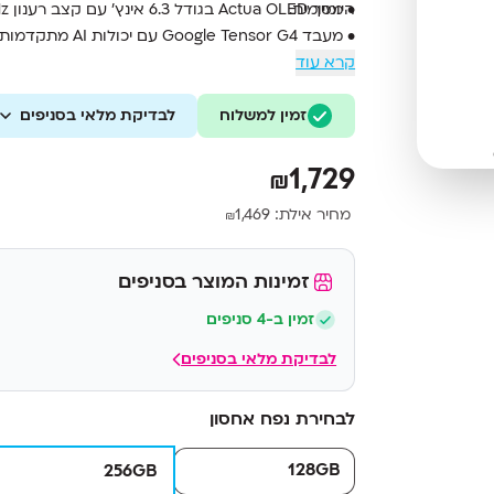
• מסך Actua OLED בגודל 6.3 אינץ’ עם קצב רענון 120Hz ורזולוציית FHD+
היומיומית.
• מעבד Google Tensor G4 עם יכולות AI מתקדמות
קרא עוד
• מצלמה ראשית 48MP עם OIS ומצלמה אולטרה רחבה 13MP
• זיכרון 8GB RAM ואחסון גדול 256GB
• סוללה 5100mAh עם טעינה מהירה 45W
זמין למשלוח
לבדיקת מלאי בסניפים
• מערכת Android 16 עם 7 שנות עדכונים
1,729
₪
מחיר אילת:
1,469
₪
זמינות המוצר בסניפים
זמין ב-4 סניפים
לבדיקת מלאי בסניפים
לבחירת נפח אחסון
128GB
256GB