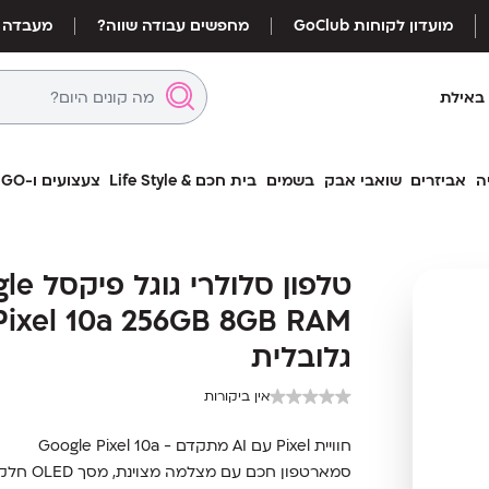
מועדון לקוחות GoClub
מחפשים עבודה שווה?
מעבדה
באילת
ה
אביזרים
שואבי אבק
בשמים
בית חכם & Life Style
צעצועים ו-LEGO
טלפון סל
טלפון סלולר
10a 256GB 8GB RAM גרסה גלובלית
גלובלית
אין ביקורות
חוויית Pixel עם AI מתקדם - Google Pixel 10a