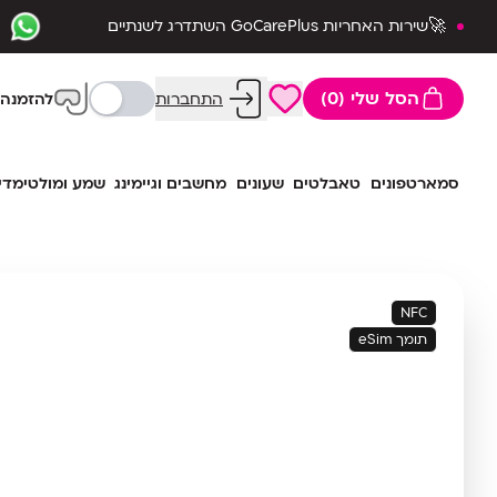
🚀שירות האחריות GoCarePlus השתדרג לשנתיים
שלמות🛡️
הסל שלי (0)
התחברות
להזמנה 
סמארטפונים
טאבלטים
שעונים
מחשבים וגיימינג
שמע ומולטימדי
NFC
תומך eSim