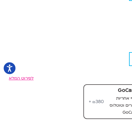
לפירוט המלא
GoCa
שי אחריות
380+
₪
ים וטוטלוס
GoCa