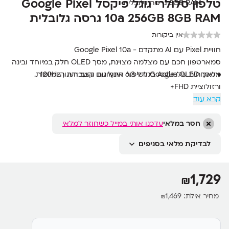
טלפון סלולרי גוגל פיקסל Google Pixel
10a 256GB 8GB RAM גרסה גלובלית
אין ביקורות
חוויית Pixel עם AI מתקדם - Google Pixel 10a
סמארטפון חכם עם מצלמה מצוינת, מסך OLED חלק במיוחד ובינה
מלאכותית של Google לשיפור התמונות והעבודה היומיומית.
• מסך Actua OLED בגודל 6.3 אינץ’ עם קצב רענון 120Hz
ורזולוציית FHD+
• מעבד Google Tensor G4 עם יכולות AI מתקדמות
קרא עוד
• מצלמה ראשית 48MP עם OIS ומצלמה אולטרה רחבה 13MP
• זיכרון 8GB RAM ואחסון גדול 256GB
חסר במלאי
עדכנו אותי במייל כשחוזר למלאי
• סוללה 5100mAh עם טעינה מהירה 45W
לבדיקת מלאי בסניפים
• מערכת Android 16 עם 7 שנות עדכונים
1,729
₪
מחיר אילת:
1,469
₪