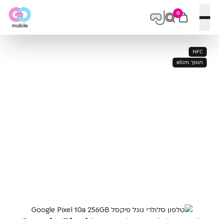
0
פתח תפריט
NFC
תומך eSim