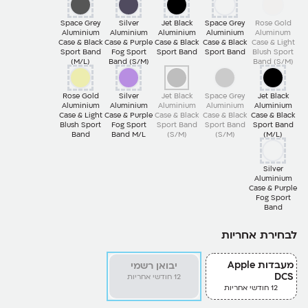
Space Grey
Silver
Jet Black
Space Grey
Rose Gold
Aluminium
Aluminium
Aluminium
Aluminium
Aluminum
Case & Black
Case & Purple
Case & Black
Case & Black
Case & Light
Sport Band
Fog Sport
Sport Band
Sport Band
Blush Sport
(M/L)
Band (S/M)
Band (S/M)
Rose Gold
Silver
Jet Black
Space Grey
Jet Black
Aluminium
Aluminium
Aluminium
Aluminium
Aluminium
Case & Light
Case & Purple
Case & Black
Case & Black
Case & Black
Blush Sport
Fog Sport
Sport Band
Sport Band
Sport Band
Band
Band M/L
(S/M)
(S/M)
(M/L)
Silver
Aluminium
Case & Purple
Fog Sport
Band
לבחירת אחריות
מעבדות Apple
יבואן רשמי
DCS
12 חודשי אחריות
12 חודשי אחריות