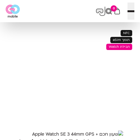
0
פתח תפריט
NFC
תומך eSim
חבילת Watch