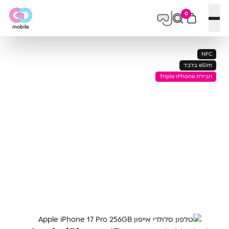
0
פתח תפריט
NFC
eSim בלבד
חבילת Triple iPhone