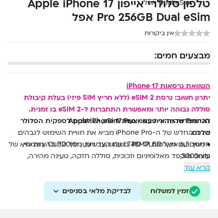
טלפון סלולרי אייפון Apple iPhone 17
Pro 256GB Dual eSim אפל
אין ביקורות
מבצעים חמים:
השוואת גרסאות iPhone 17
יתרון חשוב: גרסת 2 eSIM (ללא חריץ SIM פיזי) בעלת קיבולת
סוללה גבוהה יותר ומאפשרת התחברות ל-2 eSIM בו זמנית.
הכי Pro שהיה אי פעם - Apple iPhone 17 Pro
להתחברות מהירה באמצעות eSim, יש לפנות לספקית הסלולר
שלכם.
הדור החדש של ה-iPhone Pro מביא את חוויית השימוש לגבהים
חדשים עם מצלמות 48MP בשלוש עדשות, מסך OLED עוצמתי,
• מסך 6.3 אינץ’ LTPO OLED עם קצב רענון 120Hz ובהירות שיא של
3000nits
עיצוב מוקפד מאלומיניום וזכוכית, סוללה חזקה, טעינה מהירה,
• שבב A19 Pro עם מעבד גרפי 6 ליבות וביצועים של מחשב נייד
קרא עוד
עמידות משופרת ויכולות צילום ותצוגה קולנועיות.
• מערך צילום משולש 48MP כולל עדשת טלפוטו פריסקופית וזום
אופטי x4
זמין למשלוח
לבדיקת מלאי בסניפים
• תמיכה ב-ProRes RAW, Apple Log 2 וצילום וידאו 3D מרחבי
• מצלמת סלפי 18MP עם חיישן SL 3D וזווית אולטרה רחבה