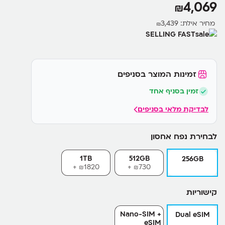
4,069
₪
• טעינה חוטית 50% ב-20 דקות, טעינה אלחוטית 25W, וטעינה
הפוכה
מחיר אילת:
3,439
₪
• עמידות IP68, גוף מאלומיניום מוקשח, תקשורת לוויינית ו-UWB דור
SELLING FAST
2
זמינות המוצר בסניפים
זמין בסניף אחד
לבדיקת מלאי בסניפים
לבחירת נפח אחסון
1TB
512GB
256GB
1820+
730+
₪
₪
קישוריות
Nano-SIM +
Dual eSIM
eSIM