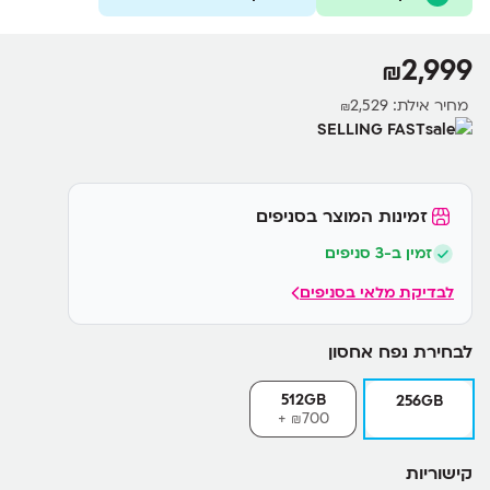
• טעינה מהירה של 50% ב-20 דקות + טעינה אלחוטית
MagSafe/Qi2
2,999
₪
• עמידות במים ואבק בתקן IP68, תמיכה בלוויין ו-UWB דור 2
מחיר אילת:
2,529
₪
SELLING FAST
זמינות המוצר בסניפים
זמין ב-3 סניפים
לבדיקת מלאי בסניפים
לבחירת נפח אחסון
512GB
256GB
700+
₪
קישוריות