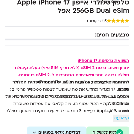
טלפון סלולרי אייפון Apple iPhone 17
256GB Dual eSim אפל
5
(1 ביקורות)
מבצעים חמים:
השוואת גרסאות iPhone 17
יתרון חשוב: גרסת 2 eSIM (ללא חריץ SIM פיזי) בעלת קיבולת
סוללה גבוהה יותר ומאפשרת התחברות ל-2 eSIM בו זמנית.
דור חדש של עוצמה, צילום וחדשנות - iPhone 17
להתחברות מהירה באמצעות eSim, יש לפנות לספקית הסלולר
שלכם.
האייפון 17 מגדיר מחדש את מה שאפשר לצפות ממכשיר פרימיום:
מסך OLED חדשני, ביצועי עיבוד מהירים, צילום מקצועי ומערכת
• מסך 6.3 אינץ’ LTPO OLED עם קצב רענון 120Hz ובהירות שיא של
3000nits
הפעלה חלקה - הכול עטוף בעיצוב קלאסי עם עמידות משופרת
• שבב Apple A19 בעיצוב 3 ננומטר לביצועים חזקים וחיסכון בסוללה
למים ואבק.
קרא עוד
• מערך צילום כפול 48MP עם ייצוב אופטי וחיישן רחב במיוחד
• מצלמת סלפי 18MP עם זווית רחבה, פוקוס אוטומטי ו-OIS
• זיכרון 8GB RAM עם אחסון 256GB מהיר בטכנולוגיית NVMe
זמין למשלוח
לבדיקת מלאי בסניפים