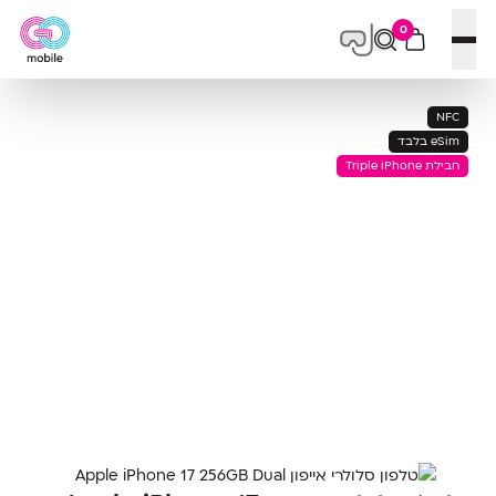
0
פתח תפריט
NFC
eSim בלבד
חבילת Triple iPhone