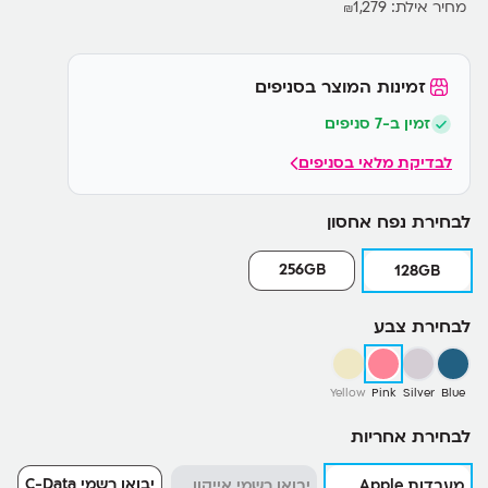
• תמיכה ב-USB-C עם טעינה ב-20W
מחיר אילת:
1,279
₪
זמינות המוצר בסניפים
זמין ב-7 סניפים
לבדיקת מלאי בסניפים
לבחירת נפח אחסון
256GB
128GB
לבחירת צבע
Yellow
Pink
Silver
Blue
לבחירת אחריות
יבואן רשמי C-Data
מעבדות Apple
יבואן רשמי אייקון