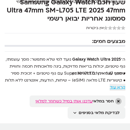
שעון חכם Samsung Galaxy Watch
Ultra 47mm SM-L705 LTE 2025 47mm
סמסונג אחריות יבואן רשמי
אין ביקורות
מבצעים חמים:
ה־
Galaxy Watch Ultra 2025
נועד למי שלא מתפשר: מסך עוצמתי,
גוף טיטניום, יכולות בריאות מדויקות, בינה מלאכותית חכמה וחוויית
• מסך 1.47 אינץ' Super AMOLED עם גוף טיטניום + זכוכית ספיר
שימוש עצמאית גם ללא טלפון.
• קישוריות LTE מלאה (eSIM) – שיחות, הודעות, אינטרנט ללא תלות
בטלפון
קרא עוד
• מעבד Exynos W1000 (3nm) עם 2GB RAM ואחסון מוגדל של
64GB
חסר במלאי
עדכנו אותי במייל כשחוזר למלאי
• סוללה בקיבולת 590mAh עם טעינה מהירה WPC Wireless Fast
לבדיקת מלאי בסניפים
Charging
• עמידות גבוהה: 10ATM, IP68, תקן MIL-STD-810H
• מערכת Wear OS 6 עם One UI Watch 8 + חיבור מהיר ל-