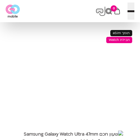
0
פתח תפריט
תומך eSim
חבילת Watch