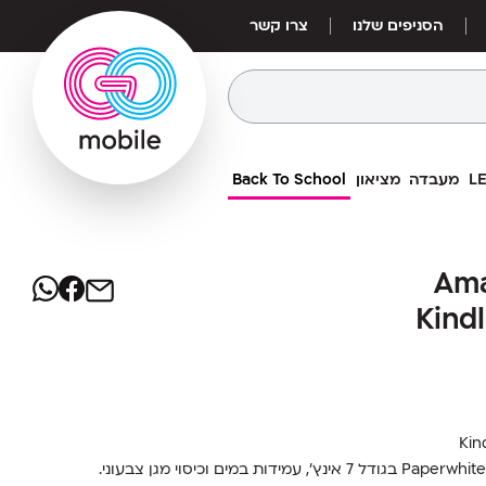
הסניפים שלנו
צרו קשר
מעבדה
מציאון
Back To School
649
₪
 אלקטרוני Amazon Kindle
טרוני Amazon
מחיר אילת:
559
₪
Kind