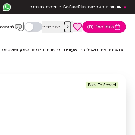
🚀שירות האחריות GoCarePlus השתדרג לשנתיים
שלמות🛡️
הסל שלי (0)
התחברות
להזמנה 
סמארטפונים
טאבלטים
שעונים
מחשבים וגיימינג
שמע ומולטימדי
Back To School