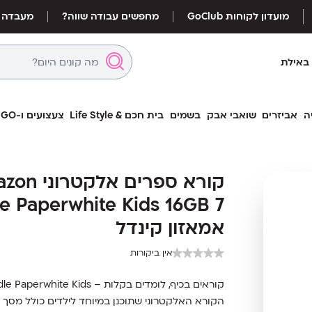
מועדון לקוחות GoClub
מחפשים עבודה שווה?
מעבדה
באילת
ה
אביזרים
שואבי אבק
בשמים
בית חכם & Life Style
צעצועים ו-LEGO
קורא ספרים
קורא ספרים אלק
Paperwhite Kids 16GB 7 אמאזון קינדל
le Paperwhite Kids 16GB 7
אמאזון קינדל
אין ביקורות
קוראים בכיף, לומדים בקלות – Kindle Paperwhite Kids
הקורא האלקטרוני שתוכנן במיוחד לילדים כולל מסך Paperwhite בגודל 7 אינץ’, עמידות במים וכיסוי מגן צבעוני.