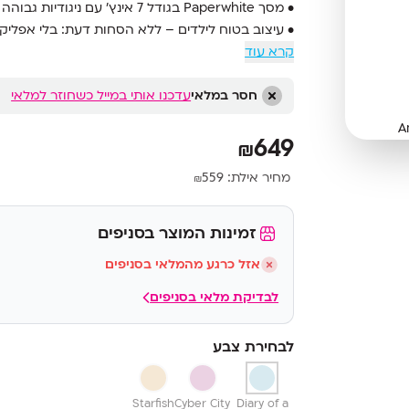
• מסך Paperwhite בגודל 7 אינץ’ עם ניגודיות גבוהה ו-300ppi
• עיצוב בטוח לילדים – ללא הסחות דעת: בלי אפליקצ
קרא עוד
• עמידות למים בתקן IPX8 – מתאים לבריכה, לחוף או לאמבטיה
• סוללה שמחזיקה עד 12 שבועות בקריאה יומית של 30 דקות
חסר במלאי
• תאורה חמה מתכווננת ונוחות קריאה גם בשמש
עדכנו אותי במייל כשחוזר למלאי
• שליטה הורית נוחה – דרך ממשק Parent Dashboard
649
₪
מחיר אילת:
559
₪
זמינות המוצר בסניפים
אזל כרגע מהמלאי בסניפים
לבדיקת מלאי בסניפים
לבחירת צבע
Starfish
Cyber City
Diary of a