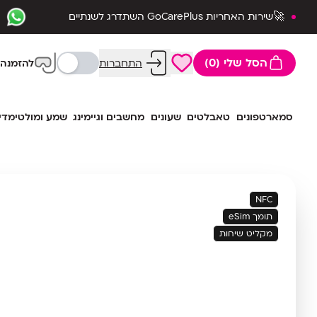
🚀שירות האחריות GoCarePlus השתדרג לשנתיים
שלמות🛡️
הסל שלי (0)
התחברות
להזמנה 
סמארטפונים
טאבלטים
שעונים
מחשבים וגיימינג
שמע ומולטימדי
NFC
תומך eSim
מקליט שיחות