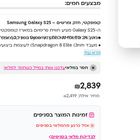
מבצעים חמים:
קומפקטי, חזק ומרשים – Samsung Galaxy S25
ה-Galaxy S25 מציע חוויית פרימיום במארז ק
• מסך Dynamic LTPO AMOLED 2X בגודל 6.2 אינץ' עם קצב רענון 120Hz ובהירות שיא של 2600nits
מרהיבות. אידיאלי למי שמעדיף סמארטפון קטן מבלי 
• מעבד Snapdragon 8 Elite (3nm) לעוצמת ביצועים ויעילות אנרגטית
קרא עוד
• מערך צילום משולש עם מצלמת 50MP וזום אופטי עד פי 3
• סוללת 4000mAh עם טעינה מהירה 25W וטעינה אלחוטית 15W
• עמידות בתקן IP68 עם עיצוב אלגנטי ועמיד בזכוכית Gorilla Glass Victus 2
חסר במלאי
עדכנו אותי במייל כשחוזר למלאי
2,839
₪
מחיר אילת:
2,419
₪
זמינות המוצר בסניפים
אזל כרגע מהמלאי בסניפים
לבדיקת מלאי בסניפים