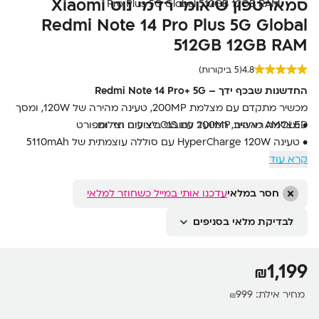
סמארטפון שיאומי רדמי נוט Xiaomi
Redmi Note 14 Pro Plus 5G Global
512GB 12GB RAM
4.8
(5 ביקורות)
החדשנות שבכף ידך – Redmi Note 14 Pro+ 5G
מכשיר מתקדם עם מצלמת 200MP, טעינה מהירה של 120W, ומסך
AMOLED מרהיב, המיועד לחובבי ביצועים וצילום.
• מצלמה ראשית 200MP עם OIS לצילום חד ומפורט
• טעינה HyperCharge 120W עם סוללה עוצמתית של 5110mAh
• מעבד Snapdragon 7s Gen 3 עם טכנולוגיית 4nm
קרא עוד
• מסך AMOLED בגודל 6.67 אינץ' עם קצב רענון 120Hz ותמיכה ב-
Dolby Vision
חסר במלאי
עדכנו אותי במייל כשחוזר למלאי
• עמידות בתקן IP68 למים ואבק
לבדיקת מלאי בסניפים
1,199
₪
מחיר אילת:
999
₪