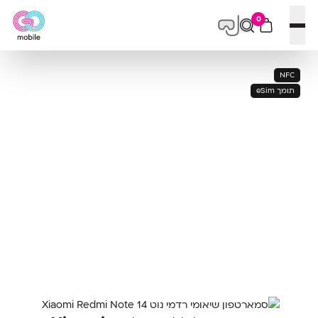
0
פתח תפריט
NFC
תומך eSim