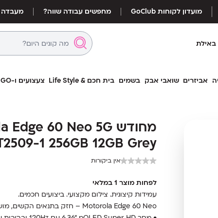
מועדון לקוחות GoClub
מחפשים עבודה שווה?
מעבדה
באילת
ה
אביזרים
שואבי אבק
בשמים
בית חכם & Life Style
צעצועים ו-LEGO
מחודש  Edge 60 Neo 5G
מחודש  Edge 60 Neo 5G
T2509-1 256GB 12GB Grey
T2509-1 256GB 12GB Grey
אין ביקורות
לפחות מוצר 1 במלאי
עמידות קיצונית. צילום מקצועי. ביצועים חכמים.
Motorola Edge 60 Neo – חזק בתנאים הקשים, מושלם ליומיום.
• מסך ‎6.36” pOLED Super HD‎ עם ‎120Hz‎ ובהירות שיא ‎3000nits‎