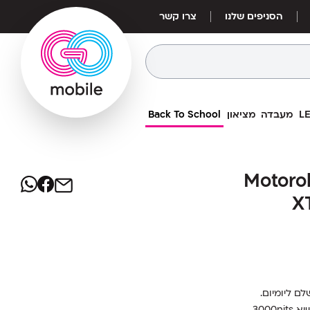
הסניפים שלנו
צרו קשר
מעבדה
מציאון
Back To School
1,399
₪
Motorola
Motorola
מחיר אילת:
1,185
X
₪
X