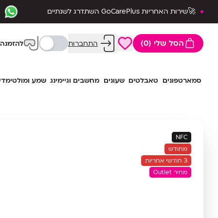
🚀שירות האחריות GoCarePlus השתדרג לשנתיים
שלמות🛡️
הסל שלי (0)
התחברות
להזמנה 
סמארטפונים
טאבלטים
שעונים
מחשבים וגיימינג
שמע ומולטימדי
NFC
מחודש
3 חודשי אחריות
מחיר Outlet