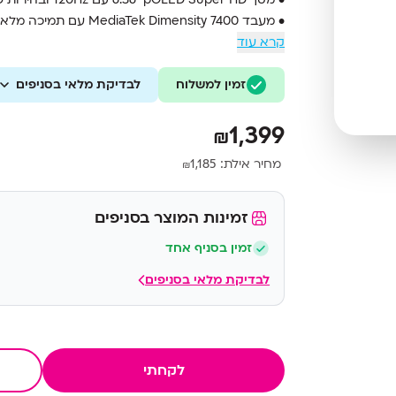
• מעבד ‎MediaTek Dimensity 7400‎ עם תמיכה מלאה ב-5G
• זיכרון ‎12GB RAM‎ ואחסון ‎256GB‎
קרא עוד
• מצלמה ראשית ‎50MP Sony LYTIA 700C‎ עם OIS וזום אופטי ‎3x‎
• עמידות בתקן ‎IP68 + IP69‎ ותקן צבאי ‎MIL-STD-810H‎
זמין למשלוח
לבדיקת מלאי בסניפים
• סוללה ‎5000mAh‎ עם טעינה מהירה ‎68W TurboPower‎
1,399
₪
מחיר אילת:
1,185
₪
זמינות המוצר בסניפים
זמין בסניף אחד
לבדיקת מלאי בסניפים
לקחתי