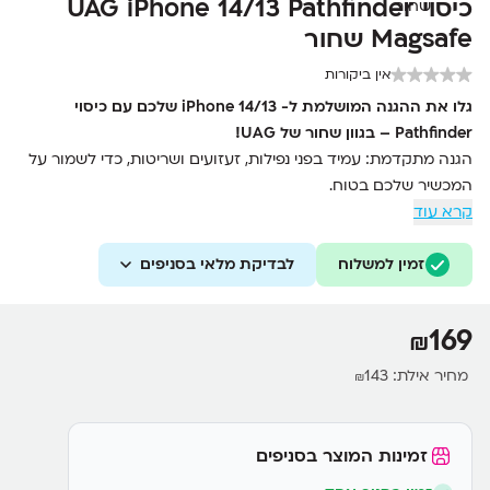
כיסוי UAG iPhone 14/13 Pathfinder
Magsafe שחור
אין ביקורות
גלו את ההגנה המושלמת ל- iPhone 14/13 שלכם עם כיסוי
Pathfinder – בגוון שחור של UAG!
הגנה מתקדמת: עמיד בפני נפילות, זעזועים ושריטות, כדי לשמור על
המכשיר שלכם בטוח.
קרא עוד
תמיכה ב-MagSafe: תואם לכל אביזרי ה-MagSafe לטעינה קלה
ומהירה.
זמין למשלוח
לבדיקת מלאי בסניפים
עיצוב מאסיבי ואלגנטי: מראה אלגנטי שלא מוסיף משקל רב למכשיר.
חיתוכים מדויקים: גישה מלאה לכל הכפתורים והחיבורים, מבלי
להסיר את הכיסוי.
169
₪
מחיר אילת:
143
₪
זמינות המוצר בסניפים