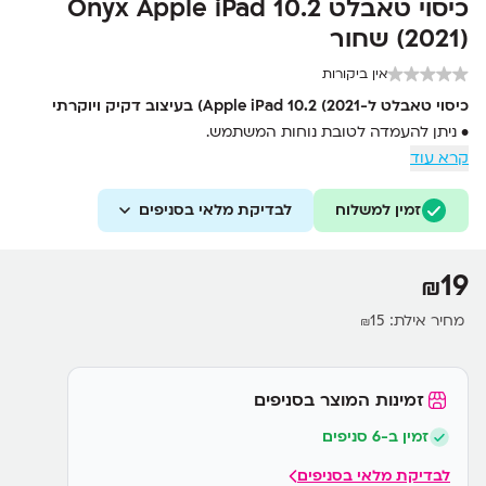
כיסוי טאבלט Onyx Apple iPad 10.2
(2021) שחור
אין ביקורות
כיסוי טאבלט ל-Apple iPad 10.2 (2021) בעיצוב דקיק ויוקרתי
• ניתן להעמדה לטובת נוחות המשתמש.
קרא עוד
• גישה נוחה לכפתורי הטאבלט.
• סגירה מגנטית, מעירה או מעבירה את ה-iPad 10.2 החדש שלכם
זמין למשלוח
למצב שינה כאשר המכסה נפתח ונסגר.
לבדיקת מלאי בסניפים
• מגן קשיח דק וקל משקל ועמיד עם עור PU באיכות מעולה.
• חלק פנימי מיקרופייבר רך ללא שריטות מוסיף נוחות ושכבת הגנה
19
₪
נוספת.
מחיר אילת:
15
₪
זמינות המוצר בסניפים
זמין ב-6 סניפים
לבדיקת מלאי בסניפים