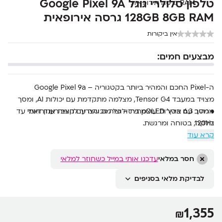
טלפון סלולרי גוגל Google Pixel 9A
128GB 8GB RAM גרסה אירופאית
אין ביקורות
מבצעים חמים:
ה-Pixel החכם והמהיר ביותר בקטגוריה – Google Pixel 9a
מצויד במעבד Tensor G4, מצלמה מתקדמת עם יכולות AI, ומסך
מרהיב עם בהירות עוצמתית – כל מה שצריך לחוויית אנדרואיד
• מסך 6.3 אינץ’ pOLED ברזולוציה גבוהה עם קצב רענון דינמי עד
120Hz
חלקה, בטוחה ומרגשת.
קרא עוד
• מעבד Google Tensor G4 ובינה מלאכותית מתקדמת עם אבטחת
Titan M2
• מצלמה כפולה 48MP + 13MP עם Super Res Zoom עד 8x
חסר במלאי
עדכנו אותי במייל כשחוזר למלאי
• סוללת 5100mAh עם טעינה מהירה וטעינה אלחוטית
לבדיקת מלאי בסניפים
• עמידות למים ואבק בתקן IP68
1,355
₪