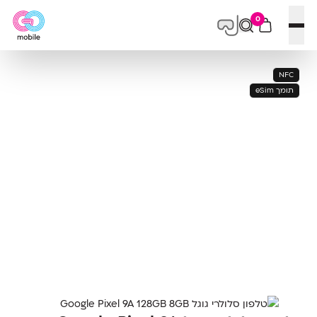
0
פתח תפריט
NFC
תומך eSim