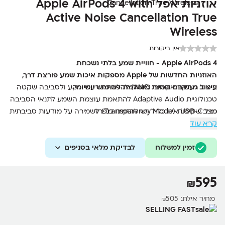
אוזניות אפל Apple AirPods 4 with
Active Noise Cancellation True
Wireless
אין ביקורות
Apple AirPods 4 - חוויית שמע בלתי נשכחת
האוזניות החדשות של Apple מספקות איכות שמע פורצת דרך,
ביטול רעשים אקטיבי (ANC) להפחתת רעשי רקע ולסביבה שקטה
עיצוב מתקדם ונוחות מושלמת לשימוש יומיומי.
טכנולוגיית Adaptive Audio להתאמת עוצמת השמע לתנאי הסביבה
כבל USB-C אינו כלול ויש להזמינו בנפרד
מצב שקיפות (Transparency Mode) לשמירה על מודעות סביבתית
קרא עוד
בזמן האזנה
שבב H2 לאיכות שמע גבוהה וביצועים משופרים
זמין למשלוח
לבדיקת מלאי בסניפים
Spatial Audio מותאם אישית לחוויית שמע היקפית עם מעקב תנועות
הראש
עמידות למים, אבק וזיעה (IP54) לפעילויות ספורטיביות ושימוש
595
₪
יומיומי
נרתיק טעינה אלחוטי USB-C MagSafe עם רמקול מובנה ותמיכה ב-
מחיר אילת:
505
₪
Find My
SELLING FAST