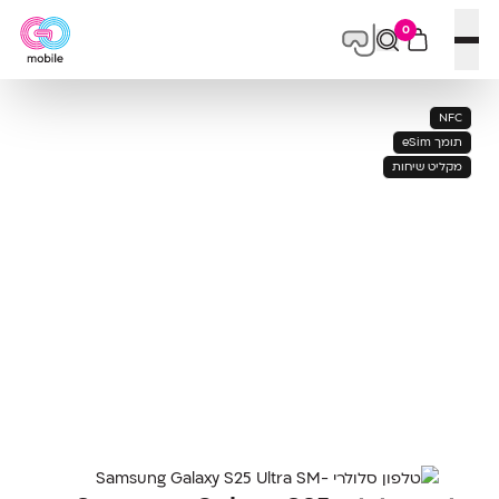
0
פתח תפריט
NFC
תומך eSim
מקליט שיחות