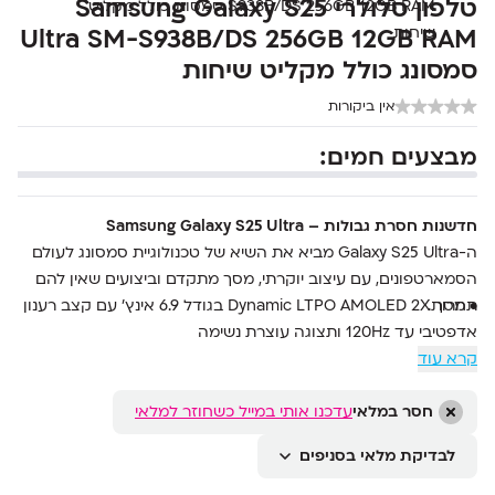
טלפון סלולרי Samsung Galaxy S25
Ultra SM-S938B/DS 256GB 12GB RAM
סמסונג כולל מקליט שיחות
אין ביקורות
מבצעים חמים:
חדשנות חסרת גבולות – Samsung Galaxy S25 Ultra
ה-Galaxy S25 Ultra מביא את השיא של טכנולוגיית סמסונג לעולם
הסמארטפונים, עם עיצוב יוקרתי, מסך מתקדם וביצועים שאין להם
תחרות.
• מסך Dynamic LTPO AMOLED 2X בגודל 6.9 אינץ’ עם קצב רענון
אדפטיבי עד 120Hz ותצוגה עוצרת נשימה
• מעבד Snapdragon 8 Elite המוביל בתעשייה לביצועים מושלמים
קרא עוד
• מצלמת 200MP מתקדמת עם זום אופטי עד פי 5 ומאפייני צילום
מקצועיים
חסר במלאי
עדכנו אותי במייל כשחוזר למלאי
• סוללה 5000mAh עם טעינה מהירה 45W וטעינה אלחוטית Qi2
לבדיקת מלאי בסניפים
• זיכרון עבודה 12GB RAM ואחסון פנימי 256GB
• עמידות למים ואבק בתקן IP68