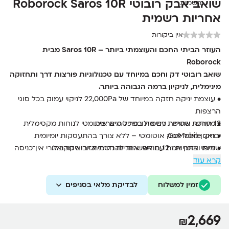
‏שואב אבק רובוטי Roborock Saros 10R
אחריות רשמית
אין ביקורות
העוזר הביתי החכם והעוצמתי ביותר – Saros 10R מבית
Roborock
שואב רובוטי דק וחכם במיוחד עם טכנולוגיות פורצות דרך ותחזוקה
מינימלית, לניקיון ברמה הגבוהה ביותר.
• עוצמת יניקה חזקה במיוחד של 22,000Pa לניקוי עמוק בכל סוגי
הרצפות
12 חודשי אחריות רשמית בפריסה ארצית
• מערכת שטיפה עם מילוי מיכל מים אוטומטי לנוחות מקסימלית
יבואן: GoMobile
• ריקון מיכל אבק אוטומטי – ללא צורך בהתעסקות יומיומית
שירות ואחריות : 12 חודשי אחריות רשמית. יבוא מקביל.
• מיפוי בזמן אמת עם אפשרות להגדרת אזורי ניקוי ואזורי אין־כניסה
• סוללת 6400mAh לעד 200 מ"ר ניקוי בטעינה אחת
קרא עוד
• שליטה חכמה דרך אפליקציה ותמיכה בעוזרות קוליות
זמין למשלוח
לבדיקת מלאי בסניפים
2,669
₪