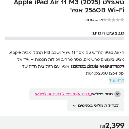
טאבלט Apple iPad Air 11 M3 (2025)
256GB Wi-Fi אפל
אין ביקורות
מבצעים חמים:
ה-
Air
iPad
החדש
עם
מסך
11
אינץ'
ושבב
M3
החזק
מבית
Apple,
מציע
ביצועים
מרשימים,
מסך
מרהיב
ויכולות
חכמות –
אידיאלי
•
מסך
ללמידה,
Retina
יצירה
Liquid
ובידור
בגודל
בדרכים.
11
אינץ'
עם
רזולוציה
חדה
של
1640x2360 (
264
ppi)
•
מעבד
קרא עוד
M3
Apple
עם
8
ליבות (
4
ביצועים +
4
יעילות)
ו-
9
ליבות
גרפיות
•
זיכרון
RAM
8GB
חסר במלאי
ואחסון
פנימי
בנפח
256GB
עדכנו אותי במייל כשחוזר למלאי
•
מערכת
הפעלה
iPadOS
עם
Intelligence
Apple
לבדיקת מלאי בסניפים
•
מצלמת
12MP
אחורית
עם
צילום
4K
ומצלמת
12MP
קדמית
בזווית
רחבה
•
תמיכה
ב-
6E
Fi
Wi-
וב-
5.3
Bluetooth
לחיבור
מהיר
ויציב
2,399
₪
•
חיישן
טביעת
אצבע
לנעילה
מאובטחת