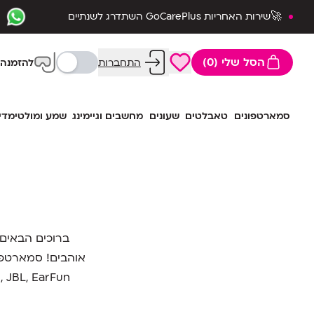
🚀שירות האחריות GoCarePlus השתדרג לשנתיים
שלמות🛡️
הסל שלי (0)
התחברות
להזמנה 
סמארטפונים
טאבלטים
שעונים
מחשבים וגיימינג
שמע ומולטימדי
ברוכים הבאים 