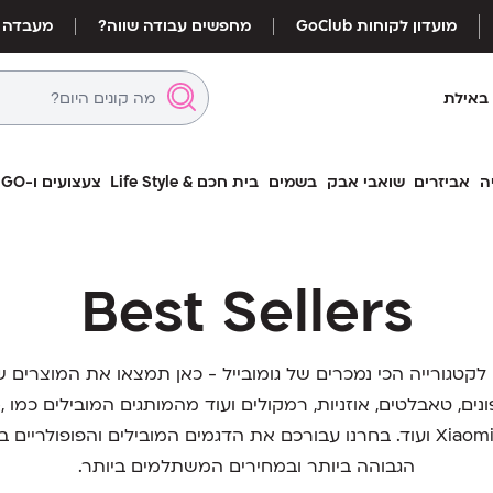
מועדון לקוחות GoClub
מחפשים עבודה שווה?
מעבדה
באילת
ה
אביזרים
שואבי אבק
בשמים
בית חכם & Life Style
צעצועים ו-LEGO
Best Sellers
לקטגורייה הכי נמכרים של גומובייל - כאן תמצאו את המוצרים 
אוה
Xiaomi, JBL, EarFun ועוד. בחרנו עבורכם את הדגמים המובילים והפופולריי
הגבוהה ביותר ובמחירים המשתלמים ביותר.