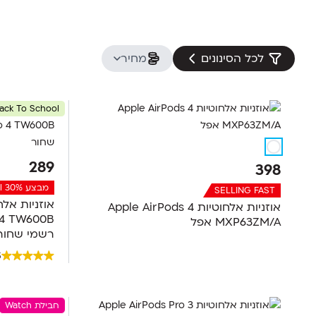
לכל הסינונים
מחיר
ack To School
289
398
מבצע Back To School 30% הנחה
SELLING FAST
אוזניות ‏אלחוטיות Apple AirPods 4
MXP63ZM/A אפל
רשמי שחור
5
חבילת Watch