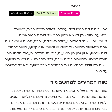
2499
Special Price
Back To School
כולל Windows 11
מחשבים ניידים הפכו לכלי עבודה ולמידה מרכזי בבית, במשרד
ובתנועה. כיום ניתן למצוא מגוון רחב של דגמים המותאמים
לשימושים שונים: לימודים, עבודה משרדית, יצירה, תכנות וגיימינג. אם
אתם מחפשים מחשב נייד לשימוש יומיומי או מקצועי, חשוב לבחור
דגם שמציע איזון נכון בין ביצועים, נייד וחיי סוללה. בעמוד הקטגוריה
תוכלו למצוא מחשבים ניידים שונים, גדלי מסך מגוונים ורמות ביצועים
שונות כדי שניתן להתאים את הבחירה לצורך בפועל ולא רק למפרט
על הניר.
טווח המחירים למחשב נייד
טווח המחירים של מחשב נייד משתנה לפי רמת החומרה, איכות
המסך, סוג המעבד והמותג. דגמי כניסה מתאימים לגלישה, אופיס
ולמידה מרחוק ומגיעים במחירים נגישים יותר. דגמי ביניים מציעים
כבר זיכרון גבוה יותר, אחסון מהיר וביצועים טובים לריבוי משימות.