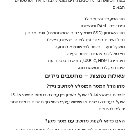
בעת השוואה בין מחשבים ניידים מומלץ לבדוק את הפרמטרים
הבאים:
סוג המעבד והדור שלו
נפח זיכרון RAM ומהירותו
סוג האחסון (SSD מומלץ לרוב המשתמשים) ונפח אחסון
גודל ואיכות המסך (רזולוציה, בהירות, פאנל)
משקל וגוף – חשוב למי שנמצא בתנועה
חיי סוללה מוצהרים וחיבור טעינה
חיבורים: USB-C, HDMI, קורא כרטיסים ועוד
איכות מקלדת ומשטח מגע
שאלות נפוצות – מחשבים ניידים
מהו גודל המסך המומלץ למחשב נייד?
לניידות גבוהה: 13-14 אינץ'. לאיזון בין עבודה לנוחות צפייה: 15-16
אינץ'. לעבודה גרפית או שימוש עיקרי בשולחן: מסכים גדולים יותר
יכולים להתאים.
האם כדאי לקנות מחשב עם מסך מגע?
מסך מגע מתאים למי שעובד עם עט דיגיטלי, מצגות או שימוש