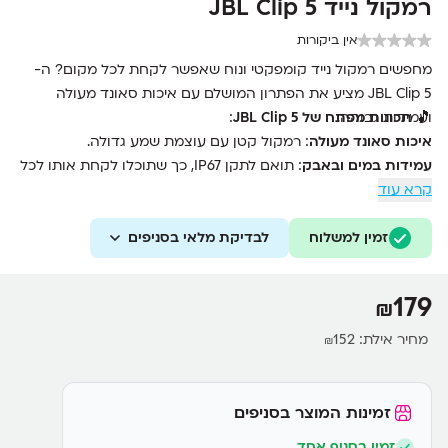
‏רמקול נייד JBL Clip 5
אין ביקורות
מחפשים רמקול נייד קומפקטי ונוח שאפשר לקחת לכל מקום? ה-
JBL Clip 5 מציע את הפתרון המושלם עם איכות סאונד מעולה
🎵
ועמידות גבוהה.
תכונות מפתח של JBL Clip 5
:
איכות סאונד מעולה
: רמקול קטן עם עוצמת שמע גדולה.
עמידות במים ובאבק
: תואם לתקן IP67, כך שתוכלו לקחת אותו לכל
קרא עוד
מקום ללא חשש.
חיי סוללה ארוכים
: עד 10 שעות של השמעה רצופה.
זמין למשלוח
עיצוב קל ונוח לנשיאה
לבדיקת מלאי בסניפים
: מגיע עם קליפס מובנה שמאפשר לתלות את
הרמקול על תיק, אופניים או כל מקום אחר.
חיבור Bluetooth מהיר ויציב
: מאפשר חיבור קל ומהיר לכל מכשיר
179
₪
נייד.
מחיר אילת:
152
₪
זמינות המוצר בסניפים
זמין בסניף אחד