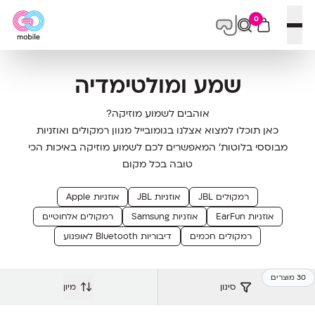
0
פתח תפריט
שמע ומולטימדיה
אוהבים לשמוע מוזיקה?
כאן תוכלו למצוא אצלנו בגומובייל מגוון רמקולים ואוזניות
מבוססי בלוטות’ המאפשרים לכם לשמוע מוזיקה באיכות הכי
טובה בכל מקום
רמקולים JBL
אוזניות JBL
אוזניות Apple
אוזניות EarFun
אוזניות Samsung
רמקולים אלחוטיים
רמקולים חכמים
דיבוריות Bluetooth לאופנוע
30 מוצרים
סינון
מיון