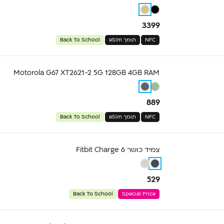
3399
NFC
תומך eSim
Back To School
Motorola G67 XT2621-2 5G 128GB 4GB RAM
889
NFC
תומך eSim
Back To School
צמיד כושר Fitbit Charge 6
529
Back To School
Special Price