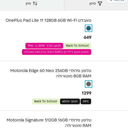
סינון
מיון
טאבלט OnePlus Pad Lite 11 128GB 6GB Wi-Fi
649
Back To School
מטען מהיר 30W ב- 19₪
מבצע שעון לילדים ב50% הנחה ברכישת טאבלט
טלפון סלולרי Motorola Edge 60 Neo 256GB
8GB RAM מוטורולה
1299
NFC
תומך eSim
Back To School
טלפון סלולרי Motorola Signature 512GB 16GB
RAM מוטורולה