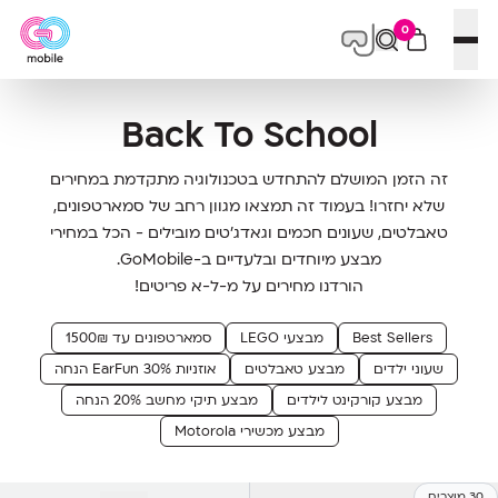
0
פתח תפריט
Back To School
זה הזמן המושלם להתחדש בטכנולוגיה מתקדמת במחירים
שלא יחזרו! בעמוד זה תמצאו מגוון רחב של סמארטפונים,
טאבלטים, שעונים חכמים וגאדג'טים מובילים - הכל במחירי
מבצע מיוחדים ובלעדיים ב-GoMobile.
הורדנו מחירים על מ-ל-א פריטים!
Best Sellers
מבצעי LEGO
סמארטפונים עד 1500₪
שעוני ילדים
מבצע טאבלטים
אוזניות EarFun 30% הנחה
מבצע קורקינט לילדים
מבצע תיקי מחשב 20% הנחה
מבצע מכשירי Motorola
30 מוצרים