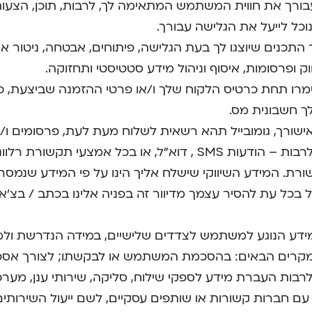
ורך את חווית המשתמש המתאימה לך, לרבות, תוכן, הצעות, 
כל לייעל את הגלישה עבורך.
ור התכנים שיוצגו לך בעת הגלישה, פיתוחים, אבטחה, ניטור 
ווק ופרסומות, איסוף וניהול מידע סטטיסטי ותחזוקה.
מרו תחת כרטיס הלקוח שלך ו/או פרטי ההזמנה שביצעת, כ
 לך חשבונית מס.
ישורך, גומובייל תהא רשאית לשלוח מעת לעת, פרסומים ו/א
באמצעים שהוזנו על ידך לרבות – הודעות SMS , דוא"ל, או בכל אמצעי
ת. המידע השיווקי שישלח אליך הינו על פי המידע שנמסר 
ל בכל עת להסיר עצמך מדיוור זה בפניה אלינו בכתב / בצ'אט
מידע הנוגע למשתמש לצדדים שלישיים, במידה הנדרשת ולמט
מקרים הבאים: בהסכמת המשתמש או לבקשתו; לצורך אספק
רבות העברת מידע לספקי שילוח, סליקה, שירותי ענן, מערכ
עם חברות קשורות או שותפים עסקיים, לשם ייעול השירותי