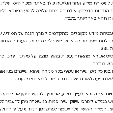
 לשמירת מידע אחר הגלישה שלך באתר ומשך הזמן שלך. 
Coo באמצעות הגדרות הדפדפן, אולם חסימתם עלולה לפגוע בפונקציונ
ו תהא באחריותך בלבד.
אבטחת מידע מקובלים ומתקדמים לצורך הגנה על המידע. עם 
 מוחלטת מפני חדירה או שימוש בלתי מורשה . העברת הנת
 .
ס אשראי מהאתר נעשית באופן מוצפן על פי תקן. פרטי כ
בשום דרך.
בגין כל נזק ישיר או עקיף בכל מקרה שהוא, שייגרם בגין אוב
/או תביעה ו/או דרישה כנגד גומובייל ו/או מי מטעמה.
, אתה זכאי לעיין במידע אודותיך, לבקש תיקון או מחיקה ש
ש במידע לצורכי שיווק ישיר. פניות בנושא זה ניתן להעביר ל
support@gomobile.co.il . המידה האישי שלך יישמר לפרק זמן הנדרש על פי ד