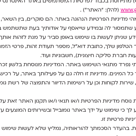
רשת גומובייל (GoMobile) מתייחסת בכבוד לפרטיות המשתמשים באתר האינ
www.g
(להלן: "האתר") .
י מדיניות הפרטיות הנהוגה באתר. הם סוקרים, בין השאר, 
שתמסור לה ובמידע שייאסף על אודותיך בעת שתשתמש באתר
ידע שניתן לעשות בו שימוש באופן סביר על מנת לזהות אות
טלפון שלך, כתובת דוא"ל, מספר תעודת זהות, פרטי הזמנ
 חברת סליקה חיצונית), חשבוניות ועוד.
תי נפרד מתנאי השימוש באתר. המדיניות מנוסחת בלשון זכר
כל המינים. מדיניות זו חלה גם על פעילותך באתר, על רכישו
שירות לקוחות וכן על רשימות הדיוור והתפוצה של רשת גומובי
נוסח מדיניות הפרטיות ו/או תנאי ו/או תקנון האתר זאת על פ
ע לך כי שימוש על ידך באתר גומובייל ובשירותים המוצעים על
ות פרטיות זו.
יות. בהעדר הסכמתך להוראותיה, נמליץ שלא לעשות שימוש ב