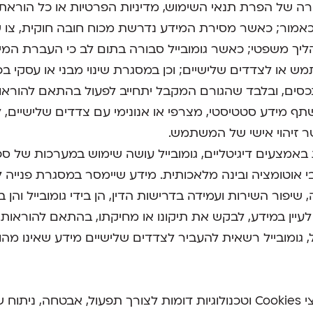
של הפרת תנאי השימוש, מדיניות הפרטיות או כל הוראת דין
 כאמור; כאשר מסירת המידע נדרשת מכוח חובה חוקית, צו ש
הליך משפטי; כאשר גומובייל סבורה בתום לב כי העברת המ
 או לצדדים שלישיים; וכן במסגרת שינוי מבני או עסקי בפעי
נכסים, ובלבד שהגורם המקבל יתחייב לפעול בהתאם להוראות 
שתף מידע סטטיסטי, מצרפי או אנונימי עם צדדים שלישיים,
 זיהוי אישי של המשתמש.
באמצעים דיגיטליים, גומובייל עושה שימוש במערכות של ספק
 אוטומציה ובינה מלאכותית. מידע שיימסר במסגרת פנייה 
, שיפור השירות ועמידה בדרישות הדין, הן בידי גומובייל והן 
ין במידע, לבקש את תיקונו או מחיקתו, בהתאם להוראות 
 גומובייל רשאית להעביר לצדדים שלישיים מידע שאינו מהוו
האתר עושה שימוש בקבצי Cookies וטכנולוגיות דומות לצורך תפעול, אבט