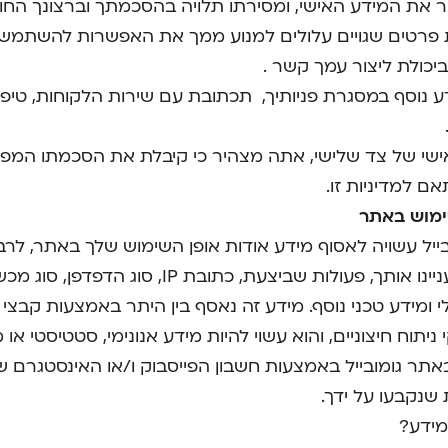
ור את המידע האישי, ומסירתו תלויה בהסכמתך וברצונך החו
 פרטים שגויים עלולים למנוע ממך את האפשרות להשתמש
ביכולת ליצור עמך קשר .
דע נוסף במסגרת פניותיך, תכתובת עם שירות הלקוחות, טיפו
שי של צד שלישי, אתה מצהיר כי קיבלת את הסכמתו המפ
אם למדיניות זו.
מוש באתר
ייל עשויה לאסוף מידע אודות אופן השימוש שלך באתר, לרב
משך השהייה, מוצרים שעניינו אותך, פעולות שביצעת, כ
יתוח חיצוניים, והוא עשוי להיות מידע אנונימי, סטטיסטי או 
ר גומובייל באמצעות חשבון הפייסבוק ו/או האינסטגרם שלך
 שנקבעו על ידך.
מידע?