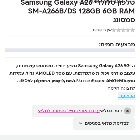
טלפון סלולרי Samsung Galaxy A26
SM-A266B/DS 128GB 6GB RAM
סמסונג
אין ביקורות
מבצעים חמים:
ה-Samsung Galaxy A26 5G מציע חוויית משתמש עוצמתית,
עיצוב מודרני ויכולות מתקדמות. עם מסך AMOLED גדול, עמידות
מסך Super AMOLED בגודל 6.7 אינץ' עם קצב רענון 120Hz
במים ומצלמות איכותיות - זהו הסמארטפון המושלם לכל יום.
לתצוגה חלקה
קרא עוד
מצלמה ראשית 50MP עם OIS לייצוב תמונה ויכולת צילום וידאו
באיכות 4K
סוללת 5000mAh לשימוש ממושך וטעינה מהירה
חסר במלאי
עדכנו אותי במייל כשחוזר למלאי
מעבד Octa-Core חזק עם זיכרון 8GB RAM ואחסון 256GB
לבדיקת מלאי בסניפים
תמיכה ב-5G לקישוריות מהירה במיוחד
עמידות למים ואבק בתקן IP67