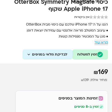
כיסוי OtterBox Symmetry MagSafe
Apple iPhone 17 שקוף
אין ביקורות
הגנו על ה־iPhone 17 שלכם עם כיסוי מבית OtterBox
• עיצוב המשלב מראה אלגנטי עם עמידות יוצאת דופן
• מגן על המכשיר מנפילות קשות
קרא עוד
• שוליים מוגבהים להגנה נוספת על המסך והמצלמות
• מגנטים מובנים לחיבור מהיר ל־MagSafe ואביזרים תואמים
זמין למשלוח
לבדיקת מלאי בסניפים
169
₪
מחיר אילת:
139
₪
זמינות המוצר בסניפים
זמין ב-8 סניפים