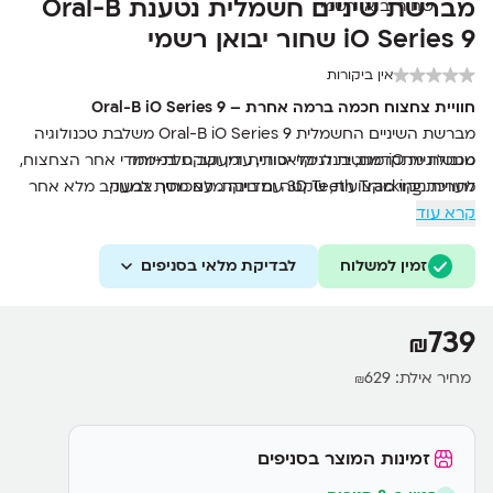
מברשת שיניים חשמלית נטענת Oral-B
iO Series 9 שחור יבואן רשמי
אין ביקורות
חוויית צחצוח חכמה ברמה אחרת – Oral-B iO Series 9
מברשת השיניים החשמלית Oral-B iO Series 9 משלבת טכנולוגיה
טכנולוגיית iO מגנטית לניקוי יסודי, עדין ושקט במיוחד
מגנטית מתקדמת, בינה מלאכותית ומעקב תלת-ממדי אחר הצחצוח,
לחוויית ניקוי מקצועית, שקטה ומדויקת. עם מסך צבעוני
מערכת 3D Teeth Tracking עם בינה מלאכותית למעקב מלא אחר
הצחצוח
קרא עוד
אינטראקטיבי, 7 מצבי צחצוח ומארז טעינה לנסיעות – זוהי אחת
ממברשות השיניים המתקדמות ביותר של Oral-B.
מסך צבעוני אינטראקטיבי המציג מצבי צחצוח, התראות ומשוב בזמן
אמת
זמין למשלוח
לבדיקת מלאי בסניפים
7 מצבי צחצוח בהתאמה אישית לכל צורך
חיישן לחץ חכם עם חיווי צבעוני להגנה על השיניים והחניכיים
739
₪
טעינה מהירה בכ-3 שעות ומארז נסיעות עם אפשרות טעינה
מחיר אילת:
629
₪
זמינות המוצר בסניפים