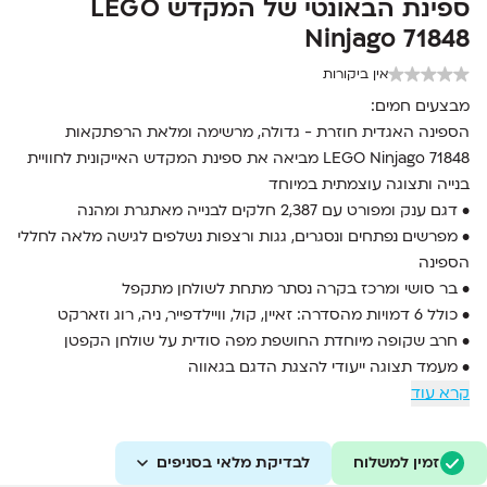
ספינת הבאונטי של המקדש LEGO
Ninjago 71848
אין ביקורות
מבצעים חמים:
הספינה האגדית חוזרת - גדולה, מרשימה ומלאת הרפתקאות
LEGO Ninjago 71848 מביאה את ספינת המקדש האייקונית לחוויית
בנייה ותצוגה עוצמתית במיוחד
• דגם ענק ומפורט עם 2,387 חלקים לבנייה מאתגרת ומהנה
• מפרשים נפתחים ונסגרים, גגות ורצפות נשלפים לגישה מלאה לחללי
הספינה
• בר סושי ומרכז בקרה נסתר מתחת לשולחן מתקפל
• כולל 6 דמויות מהסדרה: זאיין, קול, וויילדפייר, ניה, רוג וזארקט
• חרב שקופה מיוחדת החושפת מפה סודית על שולחן הקפטן
• מעמד תצוגה ייעודי להצגת הדגם בגאווה
קרא עוד
זמין למשלוח
לבדיקת מלאי בסניפים