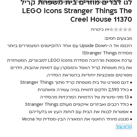
לגו דברים מוזרים בית משפחת קריל
LEGO Icons Stranger Things The
Creel House 11370
אין ביקורות
מבצעים חמים:
היכנסו אל ה-Upside Down עם אחד הלוקיישנים המצמררים ביותר
מסדרת Stranger Things!
ערכת אספנות מרהיבה מסדרת LEGO Icons למבוגרים, המשחזרת
את בית משפחת קריל האפל והמסקרן עם דמויות אהובות, חדרים
מפורטים ופונקציות ייחודיות בהשראת הסדרה.
• דגם מפורט של בית משפחת קריל מתוך Stranger Things
• כולל 2,593 חלקים לחוויית בנייה עשירה ומאתגרת
• 13 מיני-פיגורות של הדמויות המרכזיות מהסדרה
• כולל רכבים ואביזרים אייקוניים מעולם Stranger Things
• אפשרות לבנות את הבית עם לוחות העץ או בלעדיהם
• מנגנון מיוחד החושף את המאורה הבין-ממדית של Vecna
קרא עוד