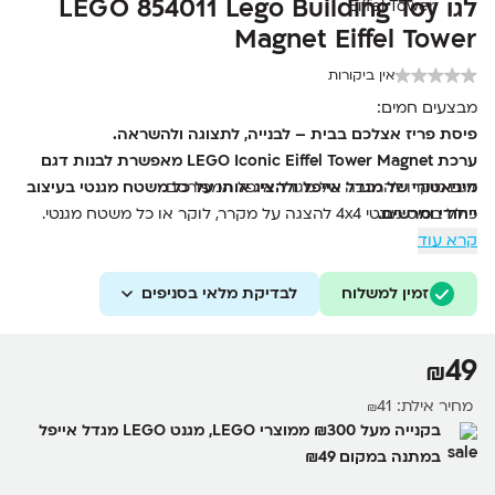
לגו LEGO 854011 Lego Building Toy
Magnet Eiffel Tower
אין ביקורות
מבצעים חמים:
פיסת פריז אצלכם בבית – לבנייה, לתצוגה ולהשראה.
ערכת LEGO Iconic Eiffel Tower Magnet מאפשרת לבנות דגם
דגם מיקרו להרכבה של מגדל אייפל המפורסם.
מיניאטורי של מגדל אייפל ולהציג אותו על כל משטח מגנטי בעיצוב
ייחודי ומרשים.
כולל בסיס מגנטי 4x4 להצגה על מקרר, לוקר או כל משטח מגנטי.
29 חלקים, כולל אלמנטים של LEGO ודף מדבקות להשלמת העיצוב.
קרא עוד
מתאים לילדים מגיל 6 ומעלה ולחובבי LEGO בכל גיל.
זמין למשלוח
פריט אספנות ייחודי מסדרת LEGO Iconic.
לבדיקת מלאי בסניפים
רעיון נהדר למתנה לימי הולדת, חגים או לכל חובב LEGO וטיולים.
49
₪
מחיר אילת:
41
₪
בקנייה מעל ₪300 ממוצרי LEGO, מגנט LEGO מגדל אייפל
במתנה במקום ₪49