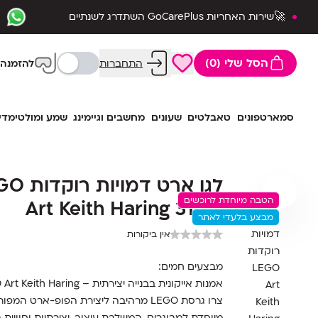
🚀שירות האחריות GoCarePlus השתדרג לשנתיים
שלמות🛡️
הסל שלי (0)
התחברות
להזמנה 
סמארטפונים
טאבלטים
שעונים
מחשבים וגיימינג
שמע ומולטימדי
לגו ארט דמוי
הטבה מיוחדת לרוכשים
Art Keith Haring 31216
מבצע בלעדי לאתר
אין ביקורות
מבצעים חמים:
אמנות
אייקונית
בבנייה
יצירתית –
Haring
Keith
Art
O
צרו
גרסת
LEGO
מרהיבה
ליצירת
הפופ-
ארט
המפור
מיוחדת
למבוגרים,
המשלבת
עיצוב,
יצירתיות
וחוויית
ב