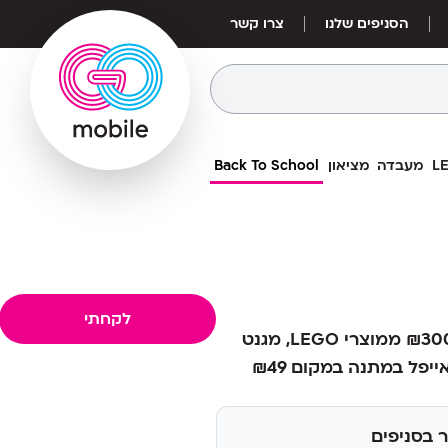
הסניפים שלנו
צרו קשר
מעבדה
מציאון
Back To School
436
₪
יות רוקדות LEGO Art
מחיר אילת:
379
₪
לקחתי
בקנייה מעל ₪300 ממוצרי LEGO, מגנט
 בסניפים