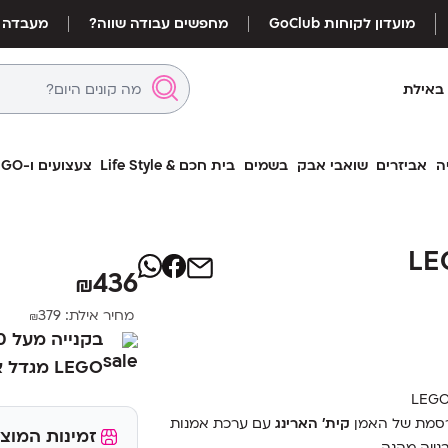
מועדון לקוחות GoClub
מחפשים עבודה שווה?
מעבדה
באילת
ה
אביזרים
שואבי אבק
בשמים
בית חכם & Life Style
צעצועים ו-LEGO
לגו ארט דמו
ות רוקדות LEGO
Keith Haring 31216
436
₪
מחיר אילת:
379
₪
LEGO מגדל אייפל במתנה במקום ₪49
LEG
סמת
של
האמן
קית'
הארינג
עם
ערכת
אמנות
זמינות המוצר
נייה
מהנה.