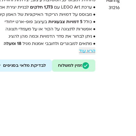
•
ערכת
Art
LEGO
עם
1,773
חלקים
לבניית
יצירת
אמ
•
מבוסס
על
דמויות
הריקוד
האייקוניות
של
האמן
קית
•
כולל
5
דמויות
צבעוניות
בעיצוב
פופ-
ארט
ייחודי
•
אפשרות
לתצוגה
על
הקיר
או
על
מעמדי
תצוגה
•
ניתן
לבחור
את
סדר
הדמויות
וכמה
מהן
להציג
•
מתאים
למבוגרים
ולחובבי
אמנות
מגיל
18
ומעלה
קרא עוד
זמין למשלוח
לבדיקת מלאי בסניפים